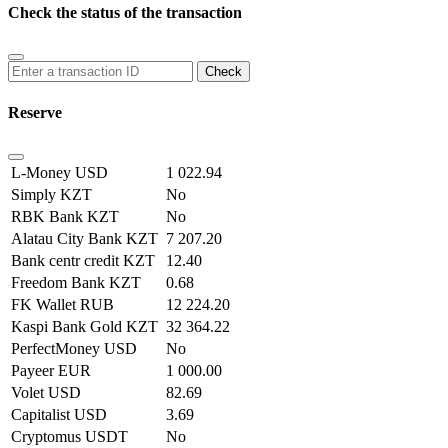
Check the status of the transaction
Reserve
L-Money USD
1 022.94
Simply KZT
No
RBK Bank KZT
No
Alatau City Bank KZT
7 207.20
Bank centr credit KZT
12.40
Freedom Bank KZT
0.68
FK Wallet RUB
12 224.20
Kaspi Bank Gold KZT
32 364.22
PerfectMoney USD
No
Payeer EUR
1 000.00
Volet USD
82.69
Capitalist USD
3.69
Cryptomus USDT
No