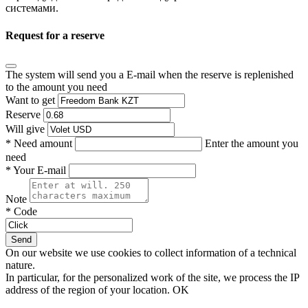
системами.
Request for a reserve
The system will send you a E-mail when the reserve is replenished
to the amount you need
Want to get
Reserve
Will give
*
Need amount
Enter the amount you
need
*
Your E-mail
Note
*
Code
On our website we use cookies to collect information of a technical
nature.
In particular, for the personalized work of the site, we process the IP
address of the region of your location.
OK