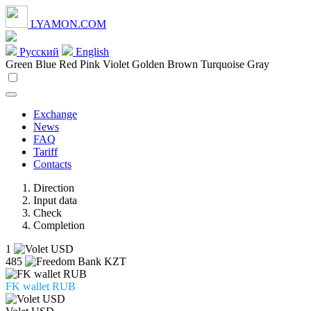
LYAMON.COM
Русский
English
Green
Blue
Red
Pink
Violet
Golden
Brown
Turquoise
Gray
Exchange
News
FAQ
Tariff
Contacts
Direction
Input data
Check
Completion
1
485
FK wallet RUB